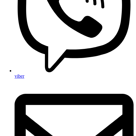
viber