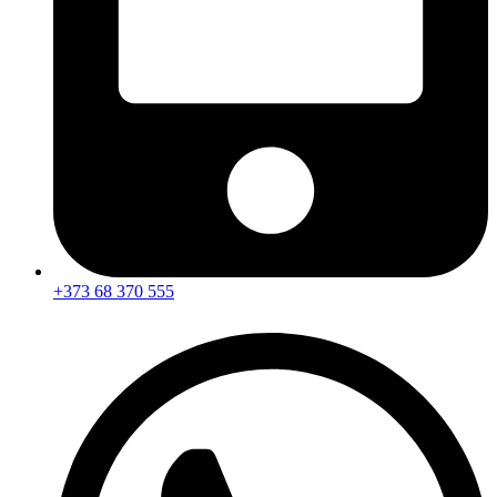
+373 68 370 555