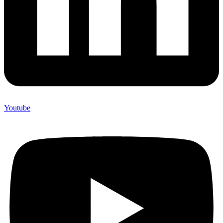
Youtube