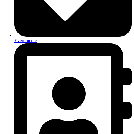
Evenimente