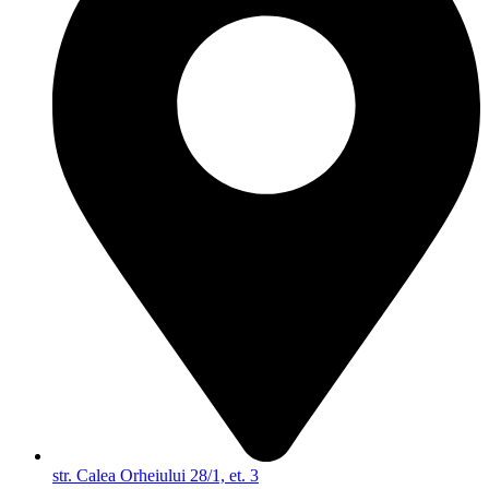
str. Calea Orheiului 28/1, et. 3