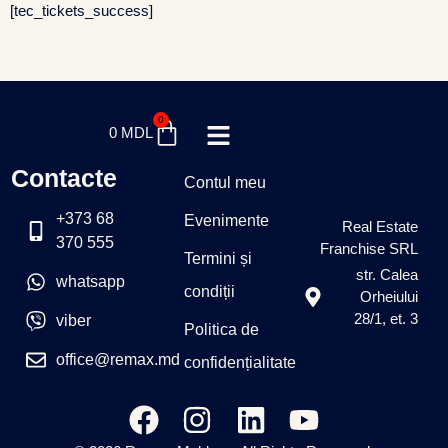
[tec_tickets_success]
0
0
MDL
Contacte
Contul meu
+373 68
Evenimente
Real Estate
370 555
Franchise SRL
Termini și
str. Calea
whatsapp
condiții
Orheiului
28/1, et. 3
viber
Politica de
office@remax.md
confidențialitate